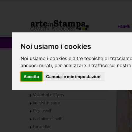
HOME
Tela pittorica
Noi usiamo i cookies
Noi usiamo i cookies e altre tecniche di tracciame
Home
TESSUTI
Tela pittorica
Tela pittoric
annunci mirati, per analizzare il traffico sul nostro
Stam
PICCOLO FORMATO
Accetto
Cambia le mie impostazioni
Biglietti da visita
Volantini e Flyers
adesivi in carta
Pieghevoli
Cartoline e inviti
Locandine