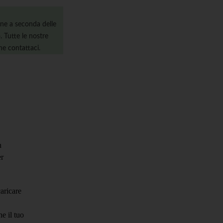
ine a seconda delle
. Tutte le nostre
ne contattaci.
n
er
caricare
e il tuo