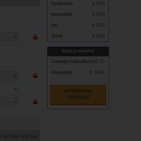
Spedizione
€ 0,00
Imponibile
€
0,00
Iva
€
0,00
Totale
€
0,00
Totale preventivo
Consegna indicativa
Mar 25
Imponibile :
€ 30,86
AGGIUNGI AL
CARRELLO
a seconda delle tue