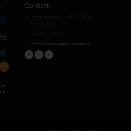
i
Contatti
Via del Brennero 1040/BD - 55100,
Lucca (Lucca)
+39 0583 342466
to
amministrazione@arteinstampa.com
in
Via Salicchi 711/H - 55100 Lucca