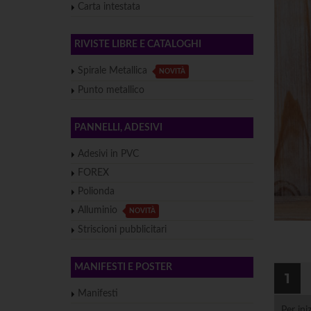
Carta intestata
RIVISTE LIBRE E CATALOGHI
Spirale Metallica
NOVITÀ
Punto metallico
PANNELLI, ADESIVI
Adesivi in PVC
FOREX
Polionda
Alluminio
NOVITÀ
Striscioni pubblicitari
MANIFESTI E POSTER
1
Manifesti
Per ini