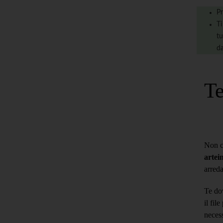
Pr
Ti
tu
da
Te
Non c'
artei
arreda
Te dov
il fil
necess