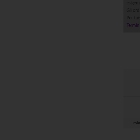
esigenz
Gli ord
Per tut
Termini
Invio