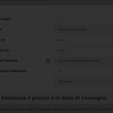
 copie
o
n cm
 in cm
le flessibile
anza intelaiatura
Seleziona il prezzo e la data di consegna
oniamo prezzi e date di consegna diversi per dare priorità al tuo ordine 