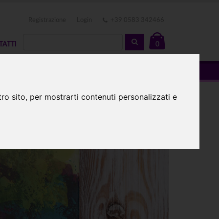
Registrazione
Login
+39 0583 342466
TATTI
0
ro sito, per mostrarti contenuti personalizzati e