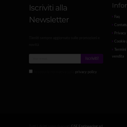
Info
Iscriviti alla
Newsletter
Faq
Contatt
Privacy 
Tieniti sempre aggiornato sulle promozioni e
Cookie 
novità
Termini 
vendita
Iscriviti!
Accetto la normativa sulla
privacy policy
Tutti i diritti sono riservati
GSF Engineering srl