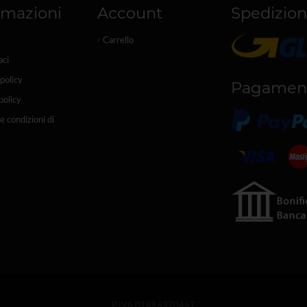
rmazioni
Account
Spedizion
Carrello
aci
policy
Pagamen
policy
e condizioni di
P.IVA 01886370467