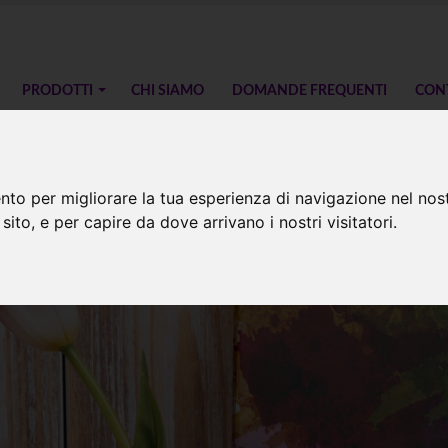
PRODOTTI
CHI SIAMO
DOMANDE FREQUENTI
CON
nto per migliorare la tua esperienza di navigazione nel nost
a
 sito, e per capire da dove arrivano i nostri visitatori.
pa digitale tela pittorica