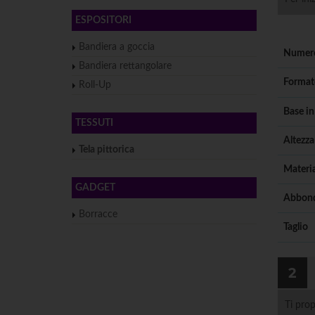
ESPOSITORI
Bandiera a goccia
Numero
Bandiera rettangolare
Format
Roll-Up
Base i
TESSUTI
Altezza
Tela pittorica
Materia
GADGET
Abbond
Borracce
Taglio
2
Ti prop