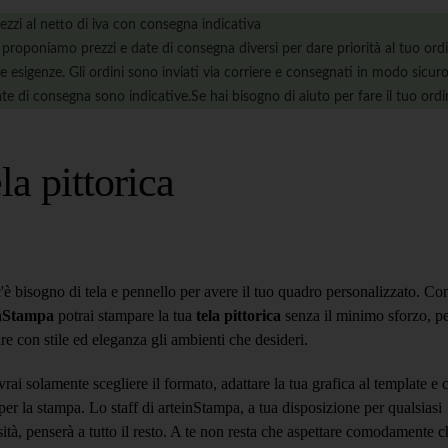
ezzi al netto di iva con consegna indicativa
 proponiamo prezzi e date di consegna diversi per dare priorità al tuo ord
e esigenze. Gli ordini sono inviati via corriere e consegnati in modo sicuro
te di consegna sono indicative.Se hai bisogno di aiuto per fare il tuo ordi
la pittorica
è bisogno di tela e pennello per avere il tuo quadro personalizzato. Co
nStampa
potrai stampare la tua
tela pittorica
senza il minimo sforzo, p
re con stile ed eleganza gli ambienti che desideri.
rai solamente scegliere il formato, adattare la tua grafica al template e 
e per la stampa. Lo staff di
arteinStampa
, a tua disposizione per qualsiasi
ità, penserà a tutto il resto. A te non resta che aspettare comodamente ch