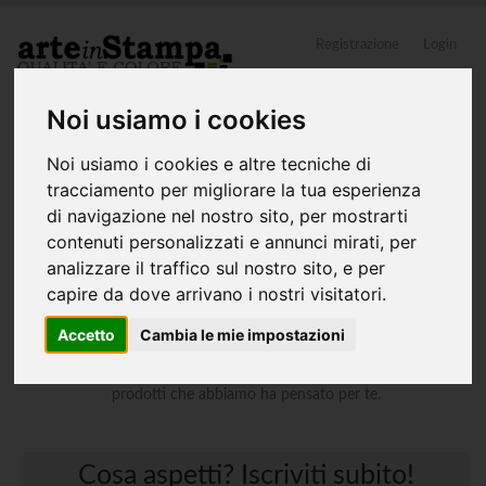
Registrazione
Login
0
Noi usiamo i cookies
Noi usiamo i cookies e altre tecniche di
Home
Iscrizione newsletter
tracciamento per migliorare la tua esperienza
di navigazione nel nostro sito, per mostrarti
contenuti personalizzati e annunci mirati, per
Ricevi le ultime
analizzare il traffico sul nostro sito, e per
capire da dove arrivano i nostri visitatori.
novità e promozioni!
Accetto
Cambia le mie impostazioni
Iscriviti alla newsletter per rimanere sempre aggiornato su tutti i
prodotti che abbiamo ha pensato per te.
Cosa aspetti? Iscriviti subito!