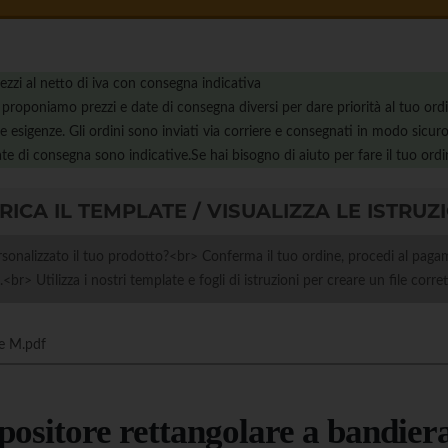
ezzi al netto di iva con consegna indicativa
 proponiamo prezzi e date di consegna diversi per dare priorità al tuo ord
e esigenze. Gli ordini sono inviati via corriere e consegnati in modo sicuro
te di consegna sono indicative.Se hai bisogno di aiuto per fare il tuo ordi
RICA IL TEMPLATE / VISUALIZZA LE ISTRUZ
sonalizzato il tuo prodotto?<br> Conferma il tuo ordine, procedi al pagam
e.<br> Utilizza i nostri template e fogli di istruzioni per creare un file corr
e M.pdf
spositore rettangolare a bandier