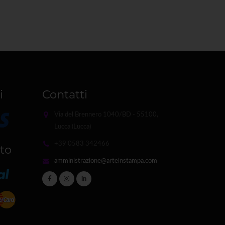
i
Contatti
Via del Brennero 1040/BD - 55100,
Lucca (Lucca)
+39 0583 342466
to
amministrazione@arteinstampa.com
in