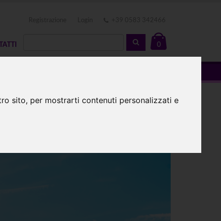
Registrazione
Login
+39 0583 342466
TATTI
0
ro sito, per mostrarti contenuti personalizzati e
are medio