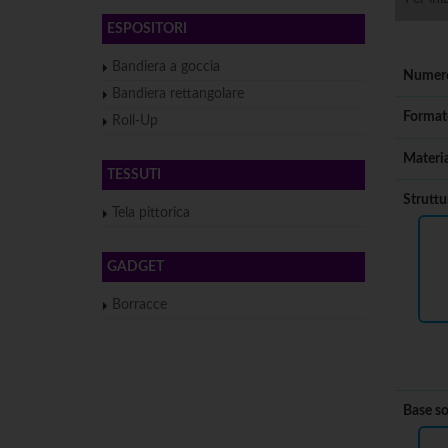
ESPOSITORI
Bandiera a goccia
Numero
Bandiera rettangolare
Format
Roll-Up
Materia
TESSUTI
Struttu
Tela pittorica
GADGET
Borracce
Base s