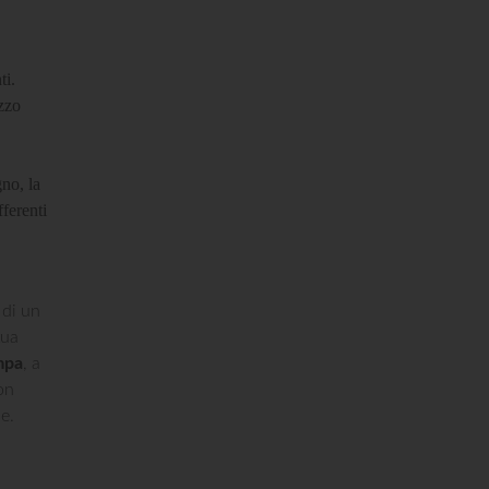
ti.
izzo
gno, la
fferenti
 di un
tua
mpa
, a
on
e.