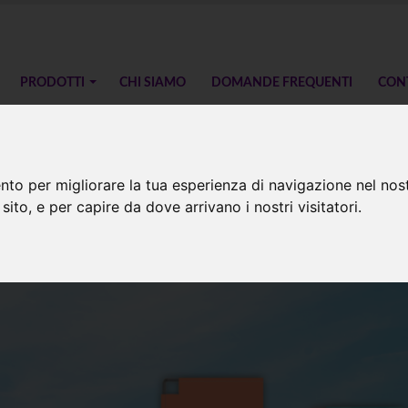
PRODOTTI
CHI SIAMO
DOMANDE FREQUENTI
CON
nto per migliorare la tua esperienza di navigazione nel nost
Square M
 sito, e per capire da dove arrivano i nostri visitatori.
mpa digitale espositore rettangol