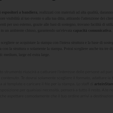
i
espositori a bandiera
, realizzati con materiali ad alta qualità, daranno
re visibilità al tuo evento o alla tua ditta, attirando l'attenzione dei clien
enti per uso esterno, grazie alle basi di sostegno, trovano facilità di util
 in un ambiente chiuso, garantendo un'elevata
capacità comunicativa
.
 scegliere se acquistare la stampa con l'intera struttura e la base di soste
 con la struttura o solamente la stampa. Potrai scegliere anche tra tre di
i: medium, large ed extra large.
o strumento riuscirà a catturare l'interesse delle persone ad pari
 contenuto. Te dovrai solamente scegliere il formato, adattare la 
a al template e caricare il file per la stampa. Lo staff di
arteinSta
isposizione per qualsiasi necessità, penserà a tutto il resto. A te n
 che aspettare comodamente che il tuo ordine arrivi a destinazion