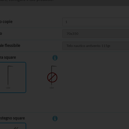
 copie
o
le flessibile
ra square
Si
No
ostegno square