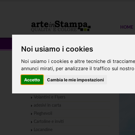
HOME
Square M
Noi usiamo i cookies
Noi usiamo i cookies e altre tecniche di tracciame
Home
ESPOSITORI
Bandiera rettangolare
annunci mirati, per analizzare il traffico sul nostro
Sta
PICCOLO FORMATO
Accetto
Cambia le mie impostazioni
Biglietti da visita
Volantini e Flyers
adesivi in carta
Pieghevoli
Cartoline e inviti
Locandine