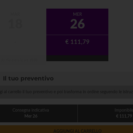
MAR
MER
18
26
-
€ 111,79
 dei file
entro le ore 10:00
Il tuo preventivo
i al carrello il tuo preventivo e poi trasforma in ordine seguendo le istruz
Consegna indicativa
Imponibil
Mer 26
€ 111,79
AGGIUNGI AL CARRELLO