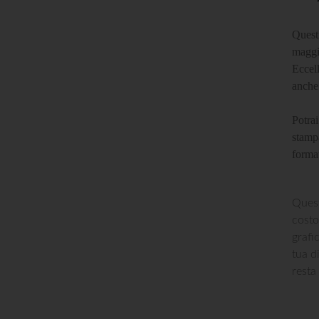
Quest
maggio
Eccell
anche
Potrai
stampa
format
Quest
costo
grafic
tua d
resta