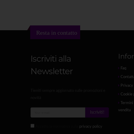
Resta in contatto
Info
Iscriviti alla
Newsletter
Faq
Contatt
Privacy 
Tieniti sempre aggiornato sulle promozioni e
Cookie 
novità
Termini 
vendita
Iscriviti!
Accetto la normativa sulla
privacy policy