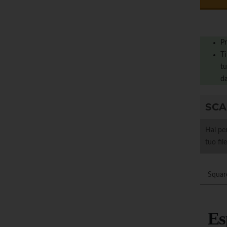
Pr
Ti
tu
da
SCA
Hai per
tuo fil
Squar
​E