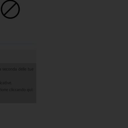
Nessuna
a seconda delle tue
icative.
zione cliccando qui: