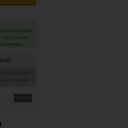
ine a seconda delle
. Tutte le nostre
ne contattaci.
IONI
ento e poi carica il
etto per la stampa.
Scarica
a