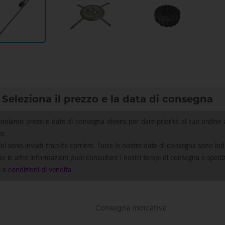
Asta per
Base a
Base
terreno
croce
esterno
zavorra
rotonda
Seleziona il prezzo e la data di consegna
oniamo prezzi e date di consegna diversi per dare priorità al tuo ordine 
e.
ini sono inviati tramite corriere. Tutte le nostre date di consegna sono ind
te le altre informazioni puoi consultare i nostri tempi di consegna e spedi
 e condizioni di vendita
Consegna indicativa