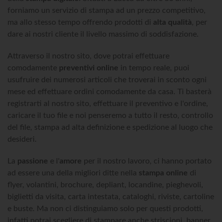
forniamo un servizio di stampa ad un prezzo competitivo,
ma allo stesso tempo offrendo prodotti di
alta qualità
, per
dare ai nostri cliente il livello massimo di soddisfazione.
Attraverso il nostro sito, dove potrai effettuare
comodamente
preventivi online
in tempo reale, puoi
usufruire dei numerosi articoli che troverai in sconto ogni
mese ed effettuare ordini comodamente da casa. Ti basterà
registrarti al nostro sito, effettuare il preventivo e l'ordine,
caricare il tuo file e noi penseremo a tutto il resto, controllo
del file, stampa ad alta definizione e spedizione al luogo che
desideri.
La
passione
e l'
amore
per il nostro lavoro, ci hanno portato
ad essere una della migliori ditte nella
stampa online
di
flyer, volantini, brochure, depliant, locandine, pieghevoli,
biglietti da visita, carta intestata, cataloghi, riviste, cartoline
e buste. Ma non ci distinguiamo solo per questi prodotti,
infatti potrai scegliere di stampare anche striscioni, banner,