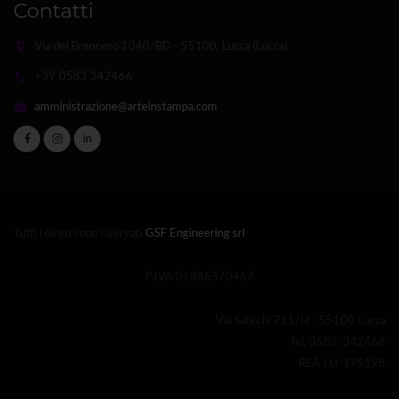
Contatti
Via del Brennero 1040/BD - 55100, Lucca (Lucca)
+39 0583 342466
amministrazione@arteinstampa.com
in
Tutti i diritti sono riservati
GSF Engineering srl
P.IVA 01886370467
Via Salicchi 711/H - 55100 Lucca
Tel. 0583/342466
REA LU-179198