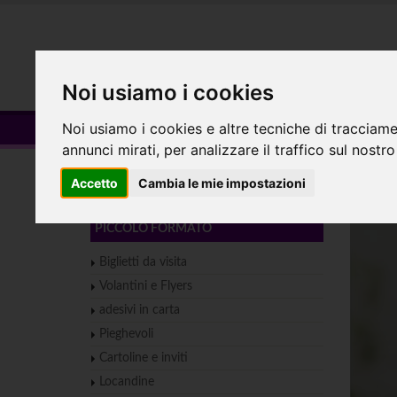
HOME
Noi usiamo i cookies
Borracce
Noi usiamo i cookies e altre tecniche di tracciame
annunci mirati, per analizzare il traffico sul nostro
Home
GADGET
Borracce
Accetto
Cambia le mie impostazioni
PICCOLO FORMATO
Biglietti da visita
Volantini e Flyers
adesivi in carta
Pieghevoli
Cartoline e inviti
Locandine