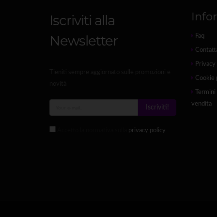
Info
Iscriviti alla
Newsletter
Faq
Contatt
Privacy 
Tieniti sempre aggiornato sulle promozioni e
Cookie 
novità
Termini 
vendita
Iscriviti!
Accetto la normativa sulla
privacy policy