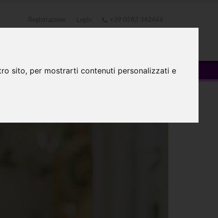
Registrazione
Login
+39 0583 342466
TATTI
0
ro sito, per mostrarti contenuti personalizzati e