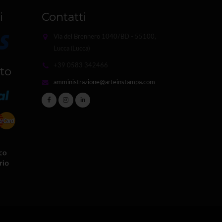
i
Contatti
Via del Brennero 1040/BD - 55100,
Lucca (Lucca)
+39 0583 342466
to
amministrazione@arteinstampa.com
in