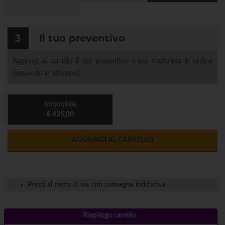
Invio dei file
entro le
ore 10:00
3
Il tuo preventivo
Aggiungi al carrello il tuo preventivo e poi trasforma in ordine
seguendo le istruzioni
Imponibile
€ 435,00
AGGIUNGI AL CARRELLO
Prezzi al netto di iva con consegna indicativa
Riepilogo carrello