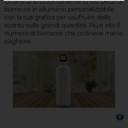
Ordina uno stock da almeno 100 pezzi di
borracce in alluminio personalizzabile
con la tua grafica per usufruire dello
sconto sulle grandi quantità. Più è alto il
numero di borracce che ordinerai meno
pagherai.