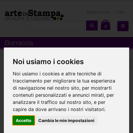
Registrazione
Login
0
Borraccia
Noi usiamo i cookies
Home
GADGET
Borracce
Borraccia
Noi usiamo i cookies e altre tecniche di
Personalizza la tua borraccia in
tracciamento per migliorare la tua esperienza
di navigazione nel nostro sito, per mostrarti
alluminio da 750ml con il logo
contenuti personalizzati e annunci mirati, per
o la grafica che desideri,
analizzare il traffico sul nostro sito, e per
rispetta l'ambiente
capire da dove arrivano i nostri visitatori.
acquistando le nostre borracce.
Accetto
Cambia le mie impostazioni