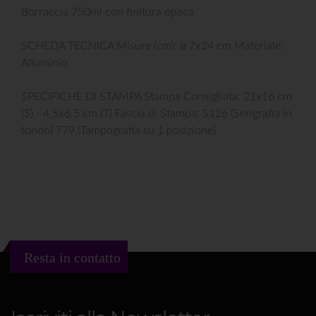
Borraccia 750ml con finitura opaca
SCHEDA TECNICA Misure (cm): ø 7x24 cm Materiale:
Alluminio
SPECIFICHE DI STAMPA Stampa Consigliata: 21x16 cm
(S) - 4,5x6,5 cm (T) Fascia di Stampa: S126 (Serigrafia in
tondo) T79 (Tampografia su 1 posizione)
Resta in contatto