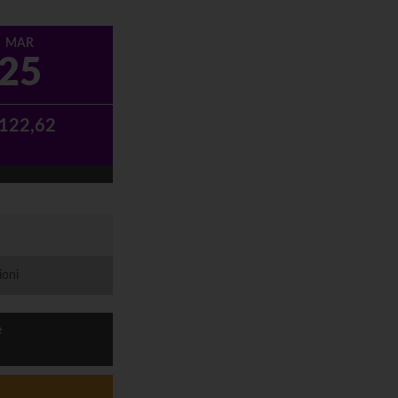
MAR
25
 122,62
ioni
e