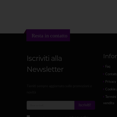
Resta in contatto
Info
Iscriviti alla
Newsletter
Faq
Contatt
Privacy 
Tieniti sempre aggiornato sulle promozioni e
Cookie 
novità
Termini 
vendita
Iscriviti!