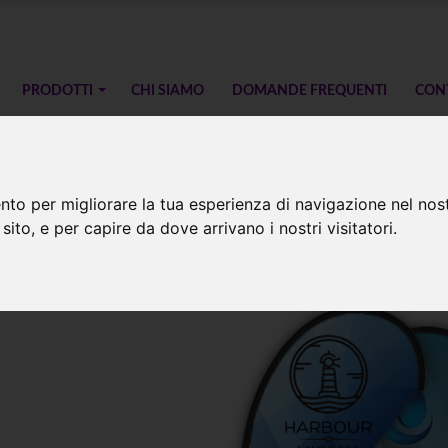
PRODOTTI
CHI SIAMO
DOMANDE FREQUENTI
CON
nto per migliorare la tua esperienza di navigazione nel nost
r Large
 sito, e per capire da dove arrivano i nostri visitatori.
mpa digitale espositore a goccia 