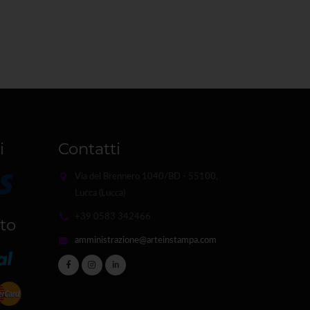
i
Contatti
Via del Brennero 1040/BD - 55100,
Lucca (Lucca)
+39 0583 342466
to
amministrazione@arteinstampa.com
in