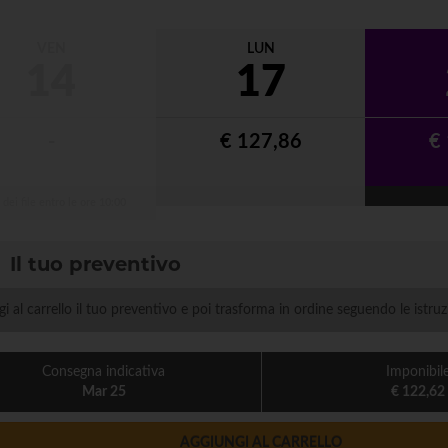
VEN
LUN
14
17
-
€ 127,86
€
 dei file
entro le ore 10:00
Il tuo preventivo
i al carrello il tuo preventivo e poi trasforma in ordine seguendo le istruz
Consegna indicativa
Imponibil
Mar 25
€ 122,62
AGGIUNGI AL CARRELLO