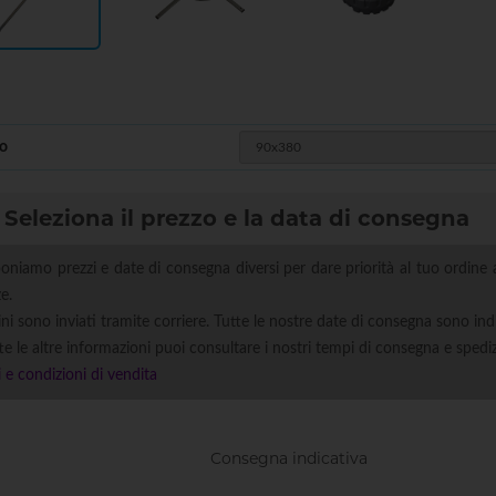
Asta per
Base a
Base
terreno
croce
esterno
zavorra
rotonda
o
Seleziona il prezzo e la data di consegna
oniamo prezzi e date di consegna diversi per dare priorità al tuo ordine 
e.
ini sono inviati tramite corriere. Tutte le nostre date di consegna sono ind
te le altre informazioni puoi consultare i nostri tempi di consegna e spedi
 e condizioni di vendita
Consegna indicativa