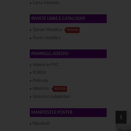
Carta intestata
RIVISTE LIBRE E CATALOGHI
Spirale Metallica
NOVITÀ
Punto metallico
PANNELLI, ADESIVI
Adesivi in PVC
FOREX
Polionda
Alluminio
NOVITÀ
Striscioni pubblicitari
MANIFESTI E POSTER
1
Manifesti
Per ini