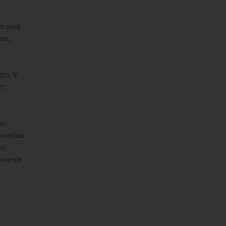
ù usati
ere,
gno, la
ro
to
template
er
odamente