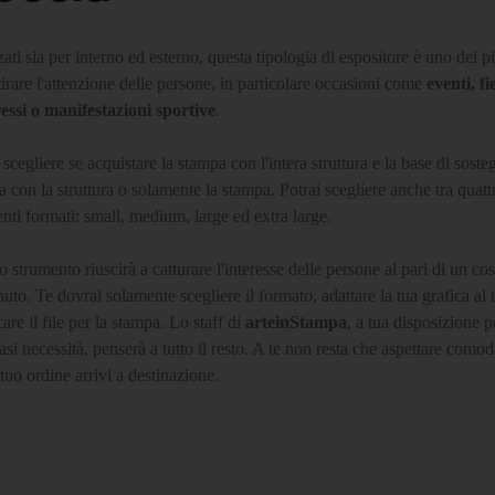
zati sia per interno ed esterno, questa tipologia di espositore è uno dei pi
tirare l'attenzione delle persone, in particolare occasioni come
eventi, fi
essi o manifestazioni sportive
.
 scegliere se acquistare la stampa con l'intera struttura e la base di soste
 con la struttura o solamente la stampa. Potrai scegliere anche tra quatt
enti formati: small, medium, large ed extra large.
 strumento riuscirà a catturare l'interesse delle persone al pari di un cos
uto. Te dovrai solamente scegliere il formato, adattare la tua grafica al 
care il file per la stampa. Lo staff di
arteinStampa
, a tua disposizione p
asi necessità, penserà a tutto il resto. A te non resta che aspettare com
 tuo ordine arrivi a destinazione.