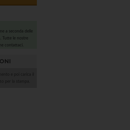
ine a seconda delle
. Tutte le nostre
ne contattaci.
IONI
ento e poi carica il
etto per la stampa.