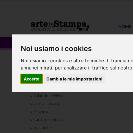
HOME
Tear Large
Noi usiamo i cookies
Noi usiamo i cookies e altre tecniche di tracciame
Home
ESPOSITORI
Bandiera a goccia
Tea
annunci mirati, per analizzare il traffico sul nostro
Sta
PICCOLO FORMATO
Accetto
Cambia le mie impostazioni
Biglietti da visita
Volantini e Flyers
adesivi in carta
Pieghevoli
Cartoline e inviti
Locandine