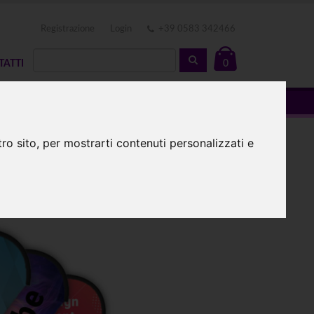
Registrazione
Login
+39 0583 342466
TATTI
0
ro sito, per mostrarti contenuti personalizzati e
grande