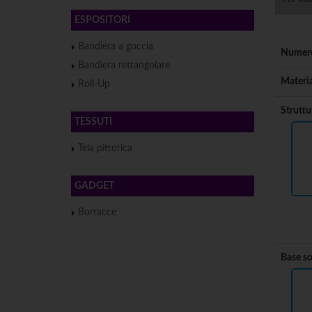
ESPOSITORI
Bandiera a goccia
Numero
Bandiera rettangolare
Materia
Roll-Up
Struttu
TESSUTI
Tela pittorica
GADGET
Borracce
Base so