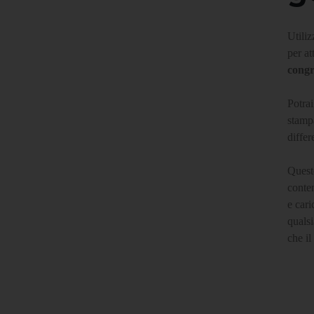
Utiliz
per at
congr
Potrai
stampa
differ
Questo
conten
e cari
qualsi
che il