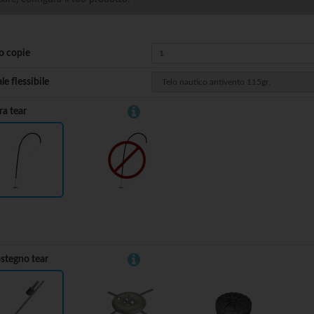
 copie
le flessibile
ra tear
Si
No
stegno tear