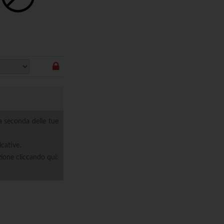
Nessuna
a seconda delle tue
icative.
zione cliccando qui: