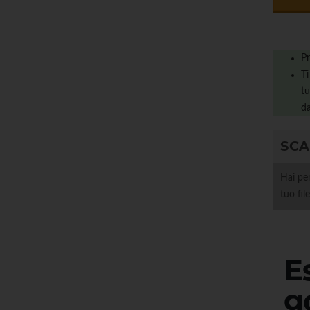
Pr
Ti
tu
da
SCA
Hai per
tuo fil
E
g