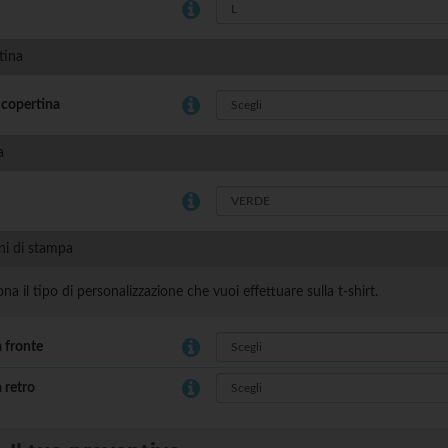
tina
 copertina
a
ni di stampa
ona il tipo di personalizzazione che vuoi effettuare sulla t-shirt.
 fronte
 retro