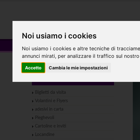
HOME
Noi usiamo i cookies
Borse di carta
Noi usiamo i cookies e altre tecniche di tracciame
annunci mirati, per analizzare il traffico sul nostro
Home
GADGET
Borse
Borse di carta
Accetto
Cambia le mie impostazioni
PICCOLO FORMATO
Biglietti da visita
Volantini e Flyers
adesivi in carta
Pieghevoli
Cartoline e inviti
Locandine