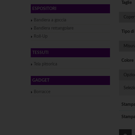
Taglie
ESPOSITORI
Coper
Bandiera a goccia
Bandiera rettangolare
Tipo di
Roll-Up
Misur
TESSUTI
Colore
Tela pittorica
Opzio
GADGET
Selezi
Borracce
Stampa
Stampa