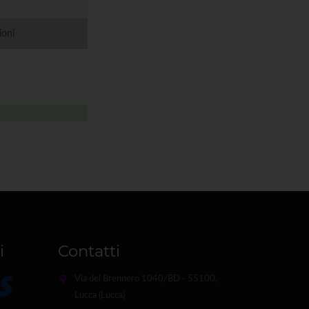
ioni
i
Contatti
Via del Brennero 1040/BD - 55100,
Lucca (Lucca)