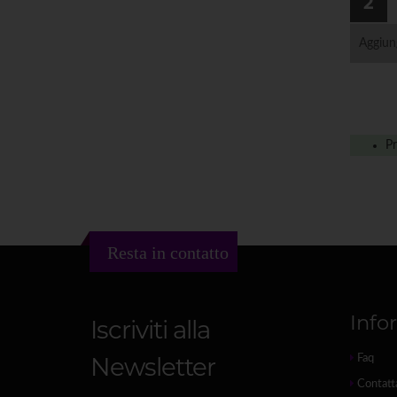
2
Aggiung
Pr
Resta in contatto
Info
Iscriviti alla
Newsletter
Faq
Contatt