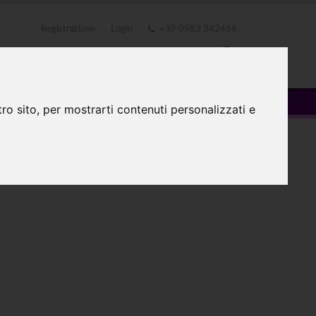
Registrazione
Login
+39 0583 342466
TATTI
0
ro sito, per mostrarti contenuti personalizzati e