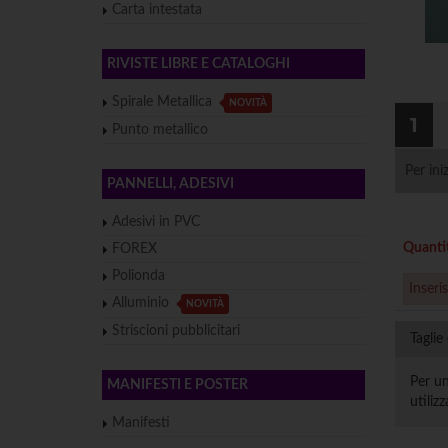
Carta intestata
RIVISTE LIBRE E CATALOGHI
Spirale Metallica
NOVITÀ
1
Punto metallico
Per ini
PANNELLI, ADESIVI
Adesivi in PVC
Quanti
FOREX
Polionda
Inseri
Alluminio
NOVITÀ
Striscioni pubblicitari
Taglie 
Per un
MANIFESTI E POSTER
utiliz
Manifesti